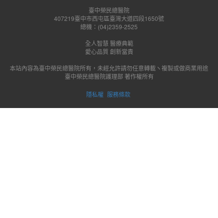
臺中榮民總醫院
407219臺中市西屯區臺灣大道四段1650號
總機：(04)2359-2525
全人智慧 醫療典範
愛心品質 創新當責
本站內容為臺中榮民總醫院所有，未經允許請勿任意轉載ヽ複製或做商業用途
臺中榮民總醫院護理部 著作權所有
隱私權
服務條款