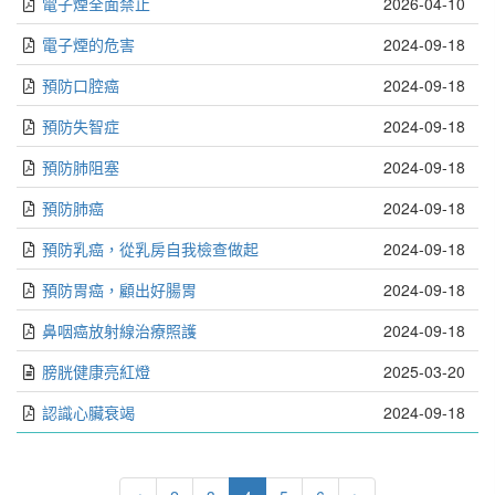
電子煙全面禁止
2026-04-10
電子煙的危害
2024-09-18
預防口腔癌
2024-09-18
預防失智症
2024-09-18
預防肺阻塞
2024-09-18
預防肺癌
2024-09-18
預防乳癌，從乳房自我檢查做起
2024-09-18
預防胃癌，顧出好腸胃
2024-09-18
鼻咽癌放射線治療照護
2024-09-18
膀胱健康亮紅燈
2025-03-20
認識心臟衰竭
2024-09-18