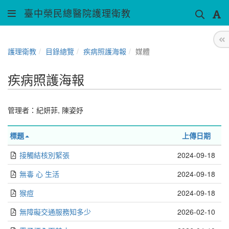
臺中榮民總醫院護理衛教
護理衛教
目錄總覽
疾病照護海報
媒體
疾病照護海報
管理者：
紀妍菲
,
陳姿妤
標題
上傳日期
接觸結核別緊張
2024-09-18
無毒 心 生活
2024-09-18
猴痘
2024-09-18
無障礙交通服務知多少
2026-02-10