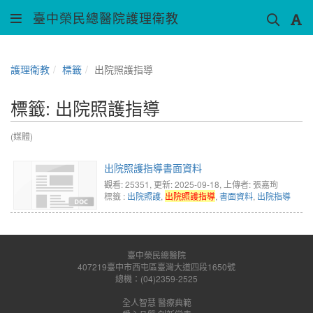
臺中榮民總醫院護理衛教
護理衛教
標籤
出院照護指導
標籤: 出院照護指導
(媒體)
出院照護指導書面資料
觀看: 25351
, 更新: 2025-09-18,
上傳者: 張嘉珣
標籤 :
出院照護
,
出院照護指導
,
書面資料
,
出院指導
臺中榮民總醫院
407219臺中市西屯區臺灣大道四段1650號
總機：(04)2359-2525
全人智慧 醫療典範