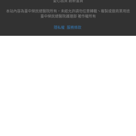
愛心品質 創新當責
本站內容為臺中榮民總醫院所有，未經允許請勿任意轉載ヽ複製或做商業用途
臺中榮民總醫院護理部 著作權所有
隱私權
服務條款