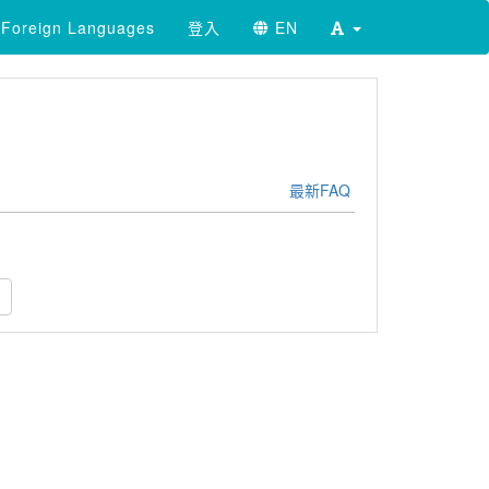
Foreign Languages
登入
EN
最新FAQ