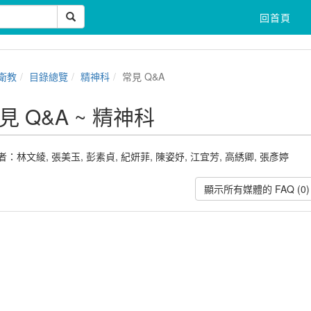
回首頁
衛教
目錄總覽
精神科
常見 Q&A
見 Q&A ~ 精神科
者：
林文綾
,
張美玉
,
彭素貞
,
紀妍菲
,
陳姿妤
,
江宜芳
,
高綉卿
,
張彥婷
顯示所有媒體的 FAQ (0)