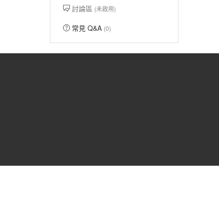
討論區
(未啟用)
常見 Q&A
(0)