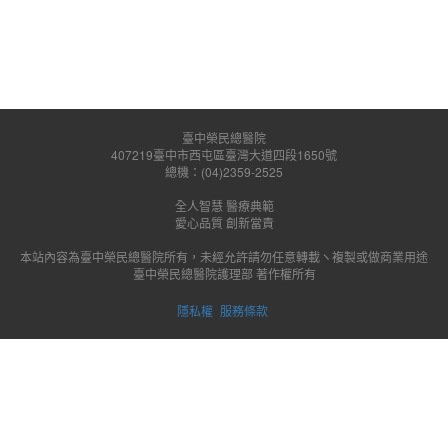
臺中榮民總醫院
407219臺中市西屯區臺灣大道四段1650號
總機：(04)2359-2525
全人智慧 醫療典範
愛心品質 創新當責
本站內容為臺中榮民總醫院所有，未經允許請勿任意轉載ヽ複製或做商業用途
臺中榮民總醫院護理部 著作權所有
隱私權
服務條款