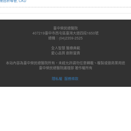
液透析導管
,
CKD
臺中榮民總醫院
407219臺中市西屯區臺灣大道四段1650號
總機：(04)2359-2525
全人智慧 醫療典範
愛心品質 創新當責
本站內容為臺中榮民總醫院所有，未經允許請勿任意轉載ヽ複製或做商業用途
臺中榮民總醫院護理部 著作權所有
隱私權
服務條款