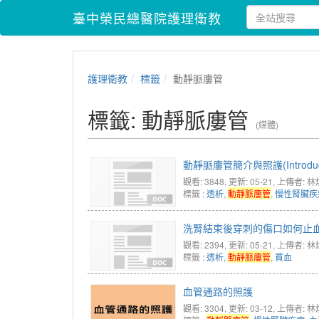
臺中榮民總醫院護理衛教
護理衛教
標籤
動靜脈廔管
標籤: 動靜脈廔管
(媒體)
動靜脈廔管簡介與照護(Introduction a
觀看: 3848
, 更新: 05-21,
上傳者: 林
標籤 :
透析
,
動靜脈廔管
,
慢性腎臟疾
洗腎結束後穿刺的傷口如何止血?(How to s
觀看: 2394
, 更新: 05-21,
上傳者: 林
標籤 :
透析
,
動靜脈廔管
,
貧血
血管通路的照護
觀看: 3304
, 更新: 03-12,
上傳者: 林