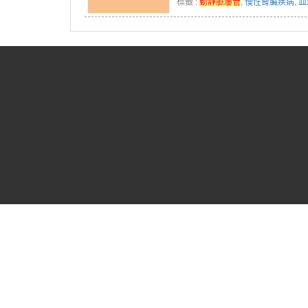
標籤 :
動靜脈廔管
,
慢性腎臟疾病
,
血