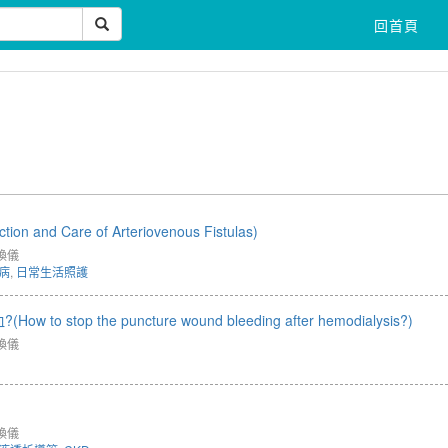
回首頁
nd Care of Arteriovenous Fistulas)
煥儀
病
,
日常生活照護
top the puncture wound bleeding after hemodialysis?)
煥儀
煥儀