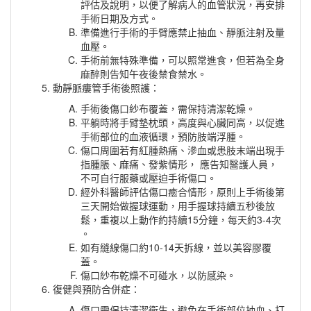
評估及說明，以便了解病人的血管狀況，再安排
手術日期及方式。
準備進行手術的手臂應禁止抽血、靜脈注射及量
血壓。
手術前無特殊準備，可以照常進食，但若為全身
麻醉則告知午夜後禁食禁水。
動靜脈瘻管手術後照護：
手術後傷口紗布覆蓋，需保持清潔乾燥。
平躺時將手臂墊枕頭，高度與心臟同高，以促進
手術部位的血液循環，預防肢端浮腫。
傷口周圍若有紅腫熱痛、滲血或患肢末端出現手
指腫脹、麻痛、發紫情形， 應告知醫護人員，
不可自行服藥或壓迫手術傷口。
經外科醫師評估傷口癒合情形，原則上手術後第
三天開始做握球運動，用手握球持續五秒後放
鬆，重複以上動作約持續15分鐘，每天約3-4次
。
如有縫線傷口約10-14天拆線，並以美容膠覆
蓋。
傷口紗布乾燥不可碰水，以防感染。
復健與預防合併症：
傷口需保持清潔衛生，避免在手術部位抽血、打