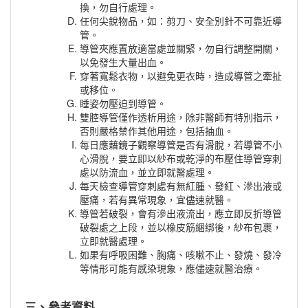
換，勿自行處理。
任何尖銳物品，如：剪刀、安全別針不可靠近導
管。
導管夾應置放適當處並關緊，勿自行調整開關，
以免發生大量出血。
穿著寬鬆衣物，以避免更衣時，造成導管之牽扯
或移位。
睡姿勿壓迫到導管。
雙腔導管僅作透析用途，除非醫師有特別指示，
否則嚴格禁作其他用途，包括抽血。
每日應藉鏡子觀察導管是否有滑脫，若導管不小
心滑脫，要立即以紗布或乾淨的布壓住導管穿刺
處以防流血，並立即就醫處理。
每天檢查導管穿刺處有無紅腫、發紅、滲出液或
壓痛，若有異常現象，宜儘速就醫。
導管若破裂，會有滲出液流出，應立即反折導管
破裂處之上段，並以橡皮筋綑綁後，紗布包裹，
立即就醫處理。
如果有呼吸困難、胸痛、咳嗽不止、發燒、發冷
等情形可能有感染現象，應儘速就醫治療。
三、參考資料