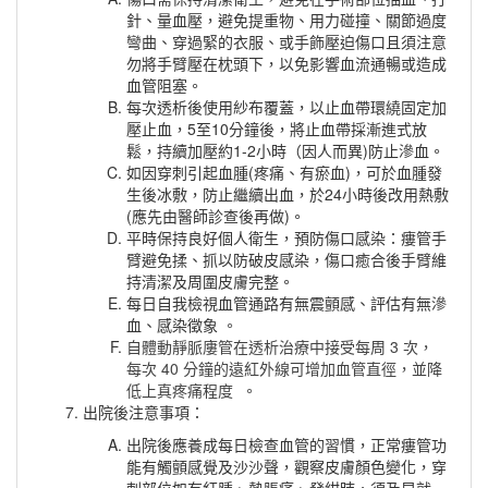
針、量血壓，避免提重物、用力碰撞、關節過度
彎曲、穿過緊的衣服、或手飾壓迫傷口且須注意
勿將手臂壓在枕頭下，以免影響血流通暢或造成
血管阻塞。
每次透析後使用紗布覆蓋，以止血帶環繞固定加
壓止血，5至10分鐘後，將止血帶採漸進式放
鬆，持續加壓約1-2小時（因人而異)防止滲血。
如因穿刺引起血腫(疼痛、有瘀血)，可於血腫發
生後冰敷，防止繼續出血，於24小時後改用熱敷
(應先由醫師診查後再做)。
平時保持良好個人衛生，預防傷口感染：瘻管手
臂避免揉、抓以防破皮感染，傷口癒合後手臂維
持清潔及周圍皮膚完整。
每日自我檢視血管通路有無震顫感、評估有無滲
血、感染徵象
。
自體動靜脈廔管在透析治療中接受每周 3 次，
每次 40 分鐘的遠紅外線可增加血管直徑，並降
低上真疼痛程度
。
出院後注意事項：
出院後應養成每日檢查血管的習慣，正常瘻管功
能有觸顫感覺及沙沙聲，觀察皮膚顏色變化，穿