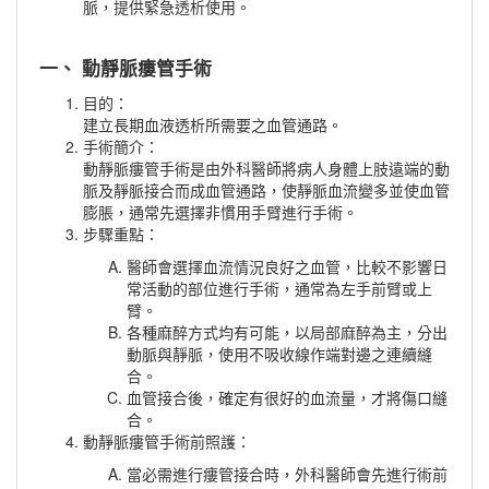
脈，提供緊急透析使用。
一、 動靜脈瘻管手術
目的：
建立長期血液透析所需要之血管通路。
手術簡介：
動靜脈瘻管手術是由外科醫師將病人身體上肢遠端的動
脈及靜脈接合而成血管通路，使靜脈血流變多並使血管
膨脹，通常先選擇非慣用手臂進行手術。
步驟重點：
醫師會選擇血流情況良好之血管，比較不影響日
常活動的部位進行手術，通常為左手前臂或上
臂。
各種麻醉方式均有可能，以局部麻醉為主，分出
動脈與靜脈，使用不吸收線作端對邊之連續縫
合。
血管接合後，確定有很好的血流量，才將傷口縫
合。
動靜脈瘻管手術前照護：
當必需進行瘻管接合時，外科醫師會先進行術前