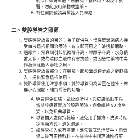
刺部位如有紅腫、熱脹痛、發紺時，須及早就
醫，勿亂服用藥物或塗藥。
有任何問題請與醫護人員聯絡。
二、雙腔導管之照顧
雙腔導管放置的目的：為了提供急、慢性腎衰竭病人接
受血液透析相關治療時，有立即可用之血液透析通路。
適應症：腎衰竭引起肌酸酐升高、鉀離子升高、水分積
蓄太多，或為清除血液中有害抗體，或因急性藥物中毒
作為清除體內毒物之用。
雙腔導管放置部位：在頸部、腹股溝或鎖骨處之靜脈插
入，提供緊急透析使用。
雙腔導管使用注意事項：雙腔導管因為留置在體外，需
要小心照顧，維持導管的功能。
導管避免扭結、牽扯或滑脫，與皮膚黏貼牢靠；
當雙腔導管置放於股靜脈時，避免維持 90 度坐
姿，以免扭曲導管。
導管插入處保持乾燥，避免用手抓癢，洗澡時應
採擦澡方式，避免泡澡。
如導管插入處有滲液，應先徹底洗淨雙手，消毒
傷口後再更換敷料。在醫院中由護理師進行更