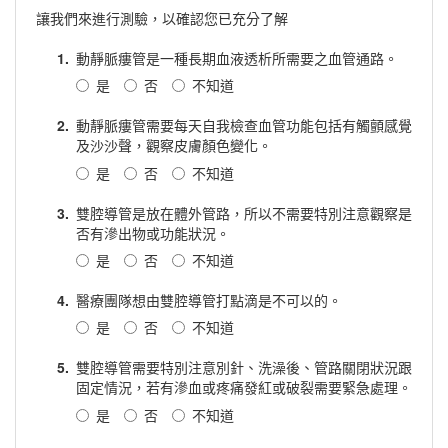
讓我們來進行測驗，以確認您已充分了解
1.
動靜脈瘻管是一種長期血液透析所需要之血管通路。
是
否
不知道
2.
動靜脈瘻管需要每天自我檢查血管功能包括有觸顫感覺
及沙沙聲，觀察皮膚顏色變化。
是
否
不知道
3.
雙腔導管是放在體外管路，所以不需要特別注意觀察是
否有滲出物或功能狀況。
是
否
不知道
4.
醫療團隊想由雙腔導管打點滴是不可以的。
是
否
不知道
5.
雙腔導管需要特別注意別針、洗澡後、管路關閉狀況跟
固定情況，若有滲血或疼痛發紅或破裂需要緊急處理。
是
否
不知道