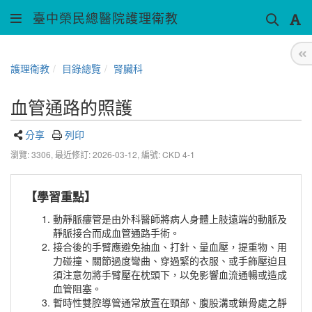
臺中榮民總醫院護理衛教
護理衛教
目錄總覽
腎臟科
血管通路的照護
分享
列印
瀏覽: 3306,
最近修訂: 2026-03-12
,
編號: CKD 4-1
【學習重點】
動靜脈瘻管是由外科醫師將病人身體上肢遠端的動脈及
靜脈接合而成血管通路手術。
接合後的手臂應避免抽血、打針、量血壓，提重物、用
力碰撞、關節過度彎曲、穿過緊的衣服、或手飾壓迫且
須注意勿將手臂壓在枕頭下，以免影響血流通暢或造成
血管阻塞。
暫時性雙腔導管通常放置在頸部、腹股溝或鎖骨處之靜