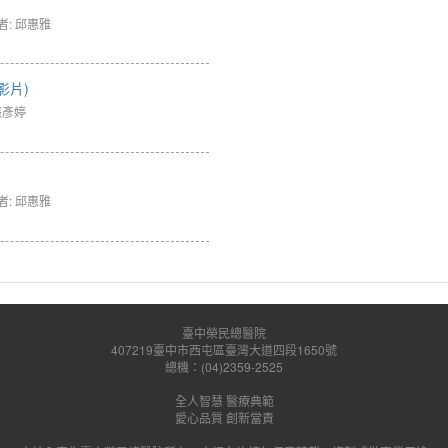
者: 邱惠雅
影片)
張彥婷
者: 邱惠雅
臺中榮民總醫院
407219臺中市西屯區臺灣大道四段1650號
總機：(04)2359-2525
全人智慧 醫療典範
愛心品質 創新當責