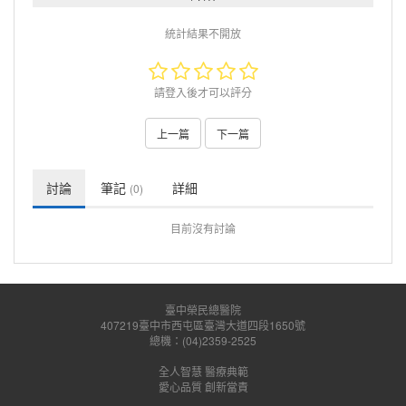
統計結果不開放
請登入後才可以評分
上一篇
下一篇
討論
筆記
詳細
(0)
目前沒有討論
臺中榮民總醫院
407219臺中市西屯區臺灣大道四段1650號
總機：(04)2359-2525
全人智慧 醫療典範
愛心品質 創新當責