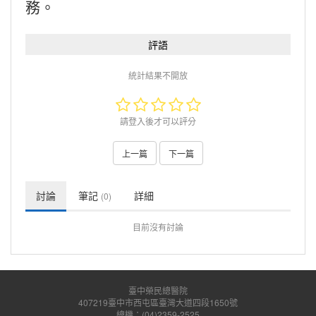
務。
評語
統計結果不開放
請登入後才可以評分
上一篇
下一篇
討論
筆記
詳細
(0)
目前沒有討論
臺中榮民總醫院
407219臺中市西屯區臺灣大道四段1650號
總機：(04)2359-2525