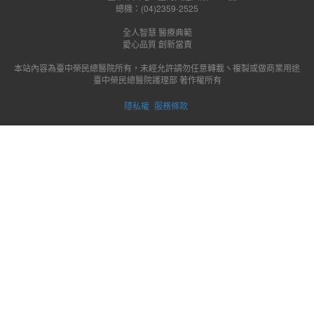
總機：(04)2359-2525
全人智慧 醫療典範
愛心品質 創新當責
本站內容為臺中榮民總醫院所有，未經允許請勿任意轉載ヽ複製或做商業用途
臺中榮民總醫院護理部 著作權所有
隱私權
服務條款