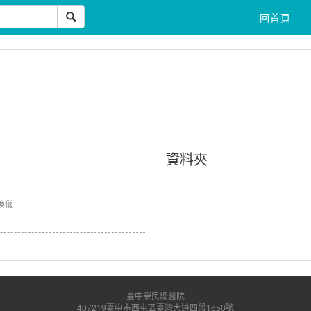
回首頁
資料夾
煥儀
臺中榮民總醫院
407219臺中市西屯區臺灣大道四段1650號