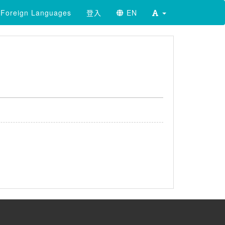
Foreign Languages
登入
EN