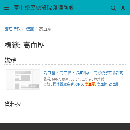
臺中榮民總醫院護理衛教
護理衛教
標籤
高血壓
標籤: 高血壓
媒體
高血壓、高血糖、高血脂(三高)與慢性腎衰竭
觀看: 5957
, 更新: 05-21,
上傳者: 林煥儀
標籤 :
慢性腎臟疾病
,
CKD
,
高血壓
,
高血糖
,
高血脂
資料夾