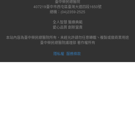
臺中榮民總醫院
407219臺中市西屯區臺灣大道四段1650號
總機：(04)2359-2525
全人智慧 醫療典範
愛心品質 創新當責
本站內容為臺中榮民總醫院所有，未經允許請勿任意轉載ヽ複製或做商業用途
臺中榮民總醫院護理部 著作權所有
隱私權
服務條款