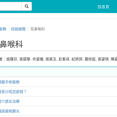
回首頁
衛教
目錄總覽
耳鼻喉科
鼻喉科
者：
施瓊芬
,
張碧華
,
佘姿儀
,
張美玉
,
彭素貞
,
紀妍菲
,
蕭妤庭
,
張姿琪
,
陳
腮腺手術衛教
聲音沙啞怎麼辦？
簡介語言治療
淺談扁桃腺炎