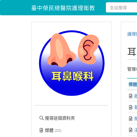
臺中榮民總醫院護理衛教
護理
耳
管理
標題
搜尋這個資料夾
媒體
(23)