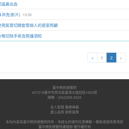
認識鼻出血
鼻沖洗(影片)
13:35
使用氣管切開套管病人的居家照顧
全喉切除手術及照護須知
<
1
2
>
臺中榮民總醫院
407219臺中市西屯區臺灣大道四段1650號
總機：(04)2359-2525
全人智慧 醫療典範
愛心品質 創新當責
本站內容為臺中榮民總醫院所有，未經允許請勿任意轉載ヽ複製或做商業用途
臺中榮民總醫院護理部 著作權所有