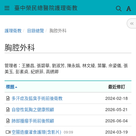
臺中榮民總醫院護理衛教
護理衛教
目錄總覽
胸腔外科
胸腔外科
管理者：
王勝昌
,
張碧華
,
劉淑芳
,
陳永娟
,
林文綾
,
葉馨
,
佘姿儀
,
張
美玉
,
彭素貞
,
紀妍菲
,
高綉卿
標題
最近修訂
多汗症及狐臭手術前後衛教
2024-02-18
自發性氣胸之健康照顧
2026-05-21
肺部腫瘤手術前後照顧
2026-06-04
空腸造瘻灌食護理(含影片)
2024-03-19
09:09