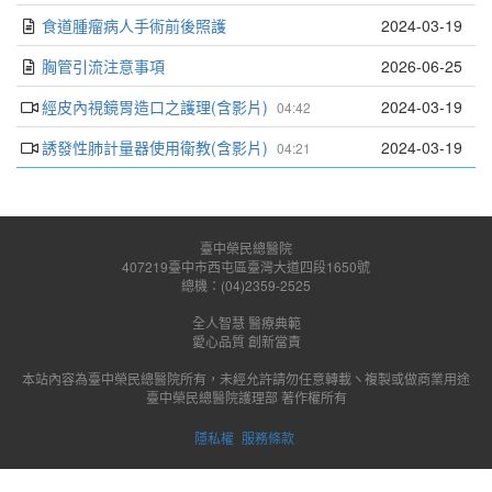
食道腫瘤病人手術前後照護
2024-03-19
胸管引流注意事項
2026-06-25
經皮內視鏡胃造口之護理(含影片)
2024-03-19
04:42
誘發性肺計量器使用衛教(含影片)
2024-03-19
04:21
臺中榮民總醫院
407219臺中市西屯區臺灣大道四段1650號
總機：(04)2359-2525
全人智慧 醫療典範
愛心品質 創新當責
本站內容為臺中榮民總醫院所有，未經允許請勿任意轉載ヽ複製或做商業用途
臺中榮民總醫院護理部 著作權所有
隱私權
服務條款