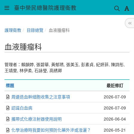
臺中榮民總醫院護理衛教
護理衛教
目錄總覽
血液腫瘤科
血液腫瘤科
管理者：
賴韻婷
,
張碧華
,
黃郁琇
,
張美玉
,
彭素貞
,
紀妍菲
,
陳詩彤
,
王靖雯
,
林伊柔
,
石詠瑩
,
高綉卿
標題
最近修訂
周邊造血幹細胞收集之注意事項
2026-07-09
認識白血病
2026-07-09
攜帶式化療注射器使用說明
2026-06-04
化學治療時我要如何預防化藥外滲或潑灑？
2026-05-21