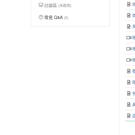
討論區
(未啟用)
常見 Q&A
(0)