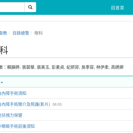
回首頁
衛教
目錄總覽
眼科
科
者：
賴韻婷
,
張碧華
,
張美玉
,
彭素貞
,
紀妍菲
,
吳季容
,
林伊柔
,
高綉卿
白內障手術須知
白內障手術簡介及照護(影片)
06:05
幼兒視力保健
外眼瞼手術前後須知