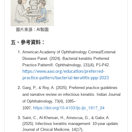
圖片來源：AI製圖
五、參考資料：
American Academy of Ophthalmology Cornea/External
Disease Panel. (2024). Bacterial keratitis Preferred
Practice Pattern®. Ophthalmology, 131(4), P1-P42.
https://www.aao.org/education/preferred-
practice-pattern/bacterial-keratitis-ppp-2023
Garg, P., & Roy, A. (2025). Preferred practice guidelines
and narrative review on infectious keratitis. Indian Journal
of Ophthalmology, 73(4), 1085–
https://doi.org/10.4103/ijo.ijo_1917_24
1097
.
Saini, C., Al-Khersan, H., Amescua, G., & Galor, A.
(2025). Infectious keratitis management: 10-year update.
Journal of Clinical Medicine, 14(17),