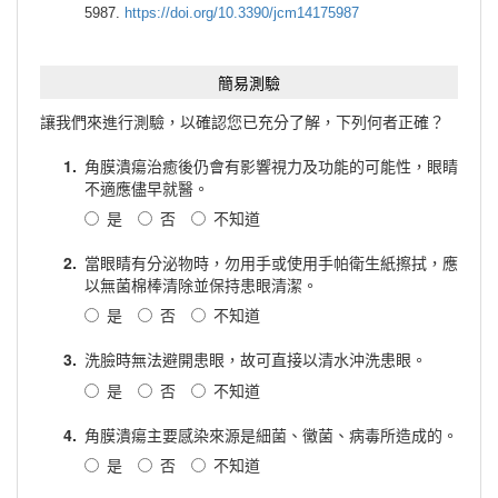
5987.
https://doi.org/10.3390/jcm14175987
簡易測驗
讓我們來進行測驗，以確認您已充分了解，下列何者正確？
1.
角膜潰瘍治癒後仍會有影響視力及功能的可能性，眼睛
不適應儘早就醫。
是
否
不知道
2.
當眼睛有分泌物時，勿用手或使用手帕衛生紙擦拭，應
以無菌棉棒清除並保持患眼清潔。
是
否
不知道
3.
洗臉時無法避開患眼，故可直接以清水沖洗患眼。
是
否
不知道
4.
角膜潰瘍主要感染來源是細菌、黴菌、病毒所造成的。
是
否
不知道