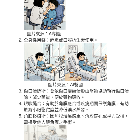
圖片來源：AI製圖
全身性用藥：靜脈或口服抗生素使用。
圖片來源：AI製圖
傷口清除術：會依傷口潰瘍情形由醫師協助執行傷口清
除，減少菌量，便於藥物吸收。
眼瞼縫合：有助於角膜癒合或疾病期間保護角膜，有助
於縮小眼裂寬度並降低淚水蒸發。
角膜移植術：因角膜潰瘍嚴重、角膜穿孔或視力受損，
需接受他人眼角膜之手術。