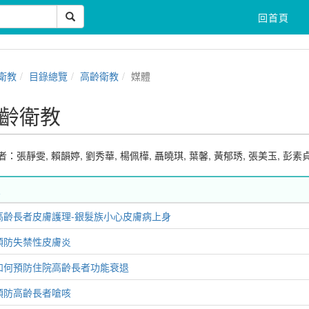
回首頁
衛教
目錄總覽
高齡衛教
媒體
齡衛教
者：
張靜雯
,
賴韻婷
,
劉秀華
,
楊佩樺
,
聶曉琪
,
葉馨
,
黃郁琇
,
張美玉
,
彭素
高齡長者皮膚護理-銀髮族小心皮膚病上身
預防失禁性皮膚炎
如何預防住院高齡長者功能衰退
預防高齡長者嗆咳