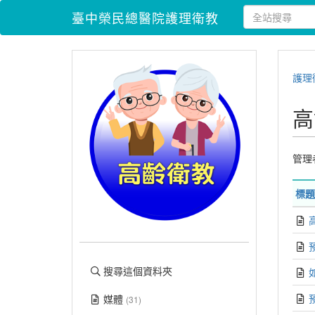
臺中榮民總醫院護理衛教
護理
高
管理
標題
搜尋這個資料夾
媒體
(31)