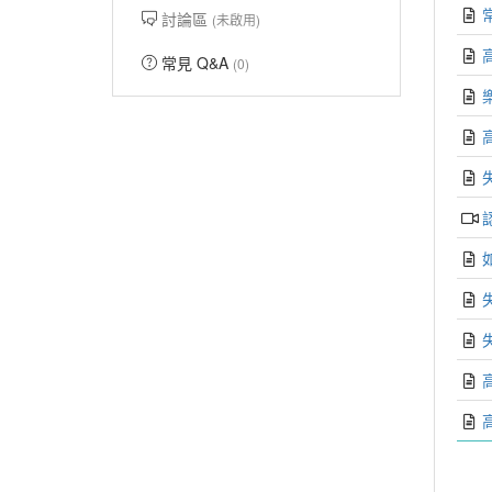
討論區
(未啟用)
常見 Q&A
(0)