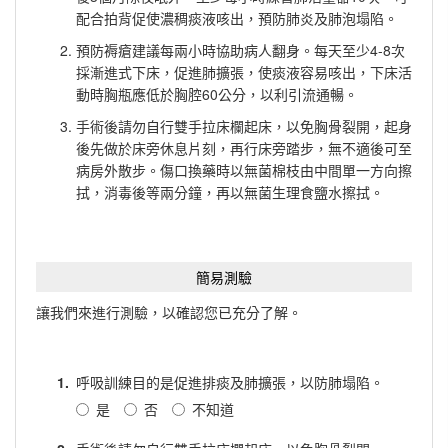
配合拍背促使濃稠痰液咳出，預防肺炎及肺泡塌陷。
預防褥瘡建議每兩小時協助病人翻身。每天至少4-8次
採漸進式下床，促進肺擴張，使痰液容易咳出，下床活
動時胸瓶應低於胸腔60公分，以利引流通暢。
手術後請勿自行雙手拉床欄起床，以免胸骨裂開，起身
後先做於床旁休息片刻，再行床旁踏步，無不適後可至
病房外散步。傷口換藥時以無菌棉枝由中間單一方向擦
拭，消毒後等兩分鐘，再以無菌生理食鹽水擦拭。
簡易測驗
讓我們來進行測驗，以確認您已充分了解。
1.
呼吸訓練目的是促進排痰及肺擴張，以防肺塌陷。
是
否
不知道