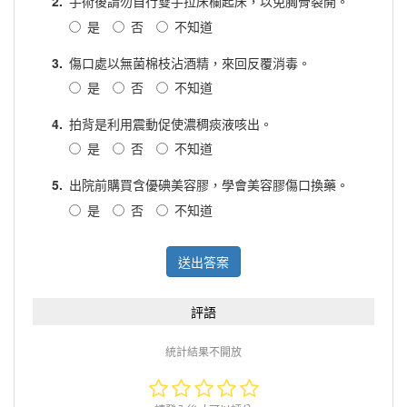
2.
手術後請勿自行雙手拉床欄起床，以免胸骨裂開。
是
否
不知道
3.
傷口處以無菌棉枝沾酒精，來回反覆消毒。
是
否
不知道
4.
拍背是利用震動促使濃稠痰液咳出。
是
否
不知道
5.
出院前購買含優碘美容膠，學會美容膠傷口換藥。
是
否
不知道
送出答案
評語
統計結果不開放