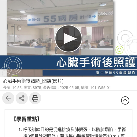
1
12
心臟手術術後照顧_國語(影片)
長度: 10:53,
瀏覽: 8975,
最近修訂: 2025-05-05
,
編號: 101-W55-01
【學習重點】
呼吸訓練目的是促進排痰及肺擴張，以防肺塌陷。手術
後3個月除夜眠外，至少每小時練習肺活量器10次，可