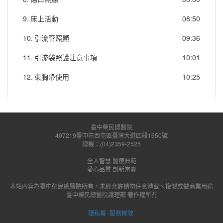
9.
床上活動
08:50
10.
引流管照顧
09:36
11.
引流袋照護注意事項
10:01
12.
束胸帶使用
10:25
臺中榮民總醫院
407219臺中市西屯區臺灣大道四段1650號
總機：(04)2359-2525
全人智慧 醫療典範
愛心品質 創新當責
本站內容為臺中榮民總醫院所有，未經允許請勿任意轉載ヽ複製或做商業用途
臺中榮民總醫院護理部 著作權所有
隱私權
服務條款