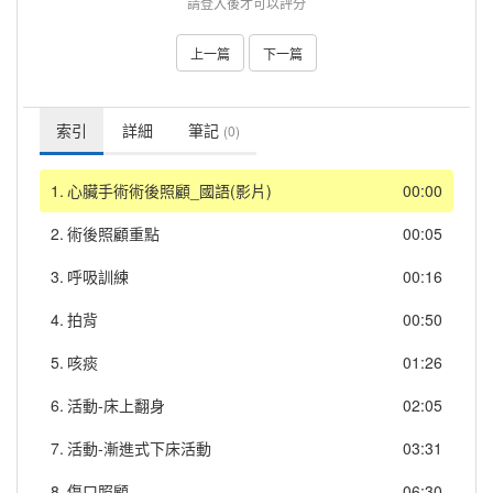
請登入後才可以評分
上一篇
下一篇
索引
詳細
筆記
(0)
1.
心臟手術術後照顧_國語(影片)
00:00
2.
術後照顧重點
00:05
3.
呼吸訓練
00:16
4.
拍背
00:50
5.
咳痰
01:26
6.
活動-床上翻身
02:05
7.
活動-漸進式下床活動
03:31
8.
傷口照顧
06:30