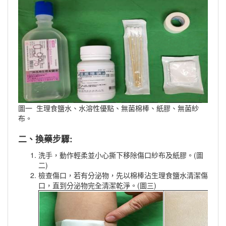
圖一 生理食鹽水、水溶性優點、無菌棉棒、紙膠、無菌紗
布。
二、換藥步驟:
洗手，動作輕柔並小心撕下移除傷口紗布及紙膠。(圖
二)
檢查傷口，若有分泌物，先以棉棒沾生理食鹽水清潔傷
口，直到分泌物完全清潔乾淨。(圖三)