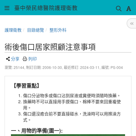
臺中榮民總醫院護理衛教
護理衛教
目錄總覽
整形外科
術後傷口居家照顧注意事項
分享
列印
瀏覽: 25144,
制訂日期: 2006-10-30,
最近修訂: 2024-03-11
,
編號: PS-004
【學習重點】
傷口分泌物多或傷口沾到尿液或糞便時須隨時換藥。
換藥時不可以直接用手摸傷口、棉棒不要來回重複使
用。
傷口還沒癒合前不要直接碰水，洗澡時可以用擦澡方
式。
一、用物的準備(圖一):