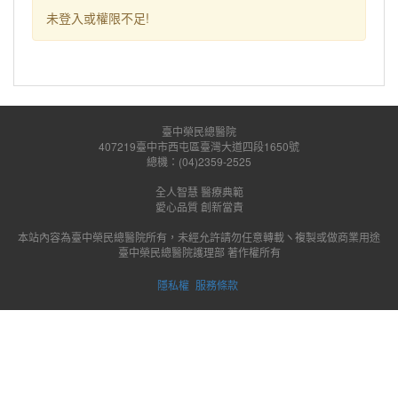
未登入或權限不足!
臺中榮民總醫院
407219臺中市西屯區臺灣大道四段1650號
總機：(04)2359-2525
全人智慧 醫療典範
愛心品質 創新當責
本站內容為臺中榮民總醫院所有，未經允許請勿任意轉載ヽ複製或做商業用途
臺中榮民總醫院護理部 著作權所有
隱私權
服務條款