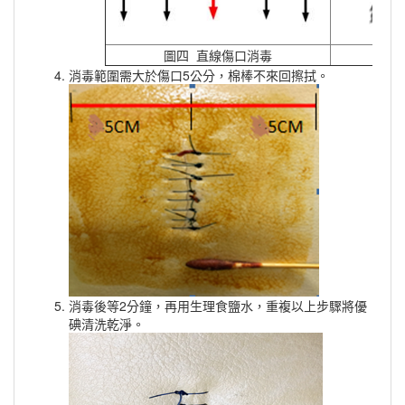
圖四
直線傷口消毒
消毒範圍需大於傷口5公分，棉棒不來回擦拭。
消毒後等2分鐘，再用生理食鹽水，重複以上步驟將優
碘清洗乾淨。