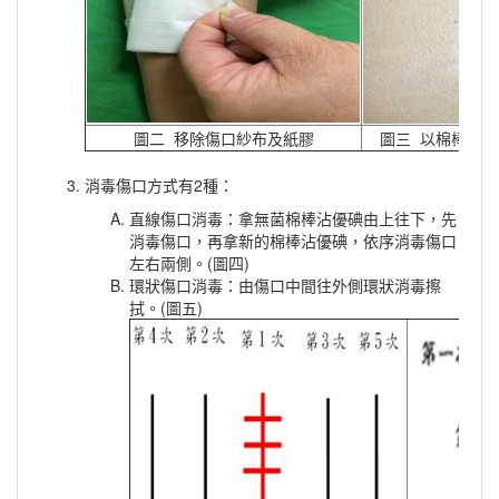
圖二 移除傷口紗布及紙膠
圖三 以棉棒沾
消毒傷口方式有2種：
直線傷口消毒：拿無菌棉棒沾優碘由上往下，先
消毒傷口，再拿新的棉棒沾優碘，依序消毒傷口
左右兩側。(圖四)
環狀傷口消毒：由傷口中間往外側環狀消毒擦
拭。(圖五)