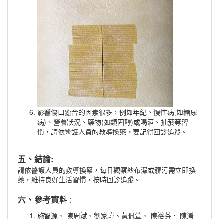
影響傷口癒合的因素很多，例如年紀、慢性病(如糖尿
病)、營養狀況、藥物(如類固醇)或喝酒、抽菸等習
慣，請依醫護人員的教導換藥，要記得回診追蹤。
五、結論:
請依醫護人員的教導換藥，每日觀察紗布濕或髒污需立即換
藥，維持良好生活習慣，按時回診追蹤。
六、參考資料
：
施智源、 陳周斌、劉家瑋、黃佩萱、 陳裕芬、 陳瀅