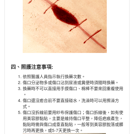
四、照護注意事項:
依照醫護人員指示執行換藥次數。
傷口分泌物多或傷口沾到尿液或糞便時須隨時換藥。
換藥時不可以直接用手摸傷口、棉棒不要來回重複使用
。
傷口還沒癒合前不要直接碰水，洗澡時可以用擦澡方
式。
傷口沒拆線前要用紗布保護傷口；傷口拆線後，如有使
用美容膠黏貼，主要是維持傷口平整，降低疤痕產生，
黏貼時需與傷口成垂直黏貼，一般等到美容膠脫落或髒
污時再更換，或5-7天更換一次。