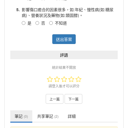
5.
影響傷口癒合的因素很多，如:年紀、慢性病(如:糖尿
病)、營養狀況及藥物(如:類固醇)。
是
否
不知道
送出答案
評語
統計結果不開放
請登入後才可以評分
上一篇
下一篇
筆記
共享筆記
詳細
(0)
(2)