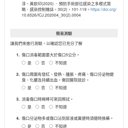
淳、黃欽印(2020) ．預防手術部位感染之多模式策
略．感染控制雜誌，30(2)，101-119。
https://doi.org/
10.6526/ICJ.202004_30(2).0004
簡易測驗
讓我們來進行測驗，以確認您已充分了解
1.
傷口消毒範圍要大於傷口5公分。
是
否
不知道
2.
傷口周圍有發紅、發熱、腫脹、疼痛、傷口分泌物變
臭、化膿及持續出血，需回醫院就診。
是
否
不知道
3.
消毒傷口時棉棒可來回擦拭。
是
否
不知道
4.
傷口分泌物多或傷口沾到尿液或糞便時須隨時換藥。
是
否
不知道