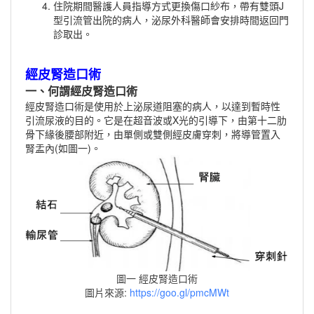
住院期間醫護人員指導方式更換傷口紗布，帶有雙頭J
型引流管出院的病人，泌尿外科醫師會安排時間返回門
診取出。
經皮腎造口術
一、何謂經皮腎造口術
經皮腎造口術是使用於上泌尿道阻塞的病人，以達到暫時性
引流尿液的目的。它是在超音波或X光的引導下，由第十二肋
骨下緣後腰部附近，由單側或雙側經皮膚穿刺，將導管置入
腎盂內(如圖一)。
圖一 經皮腎造口術
圖片來源:
https://goo.gl/pmcMWt