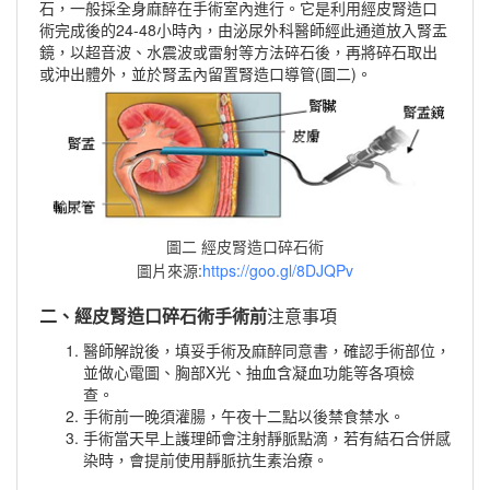
石，一般採全身麻醉在手術室內進行。它是利用經皮腎造口
術完成後的24-48小時內，由泌尿外科醫師經此通道放入腎盂
鏡，以超音波、水震波或雷射等方法碎石後，再將碎石取出
或沖出體外，並於腎盂內留置腎造口導管(圖二)。
圖二 經皮腎造口碎石術
圖
片來源:
https://goo.gl/8DJQPv
二、
經皮腎造口碎石術
手術前
注意事項
醫
師解說後，填妥手術及麻醉同意書，確認手術部位，
並做心電圖、胸部X光、抽血含凝血功能等各項檢
查。
手術前一晚須灌腸，午夜十二點以後禁食禁水。
手術當天早上護理師會注射靜脈點滴，若有結石合併感
染時，會提前使用靜脈抗生素治療。