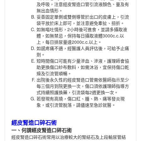
及呼吸，注意經皮腎造口管引流液顏色、量及有
無出血情形。
妥善固定單側或雙側導管於出口的皮膚上，引流
袋平放於床上即可，並注意避免牽扯、扭折。
如無嘔吐情形，2小時後可進食，並請多攝取液
體，如無禁忌，保持每日攝取液體3000c.c.以
上，每日排尿量達2000c.c.以上。
如感疼痛不適，經醫護人員評估後，可給予止痛
劑。
短時間傷口可能有少量滲血、滲液，護理師會協
助更換傷口紗布敷料，如需沐浴，宜保持傷口乾
燥及引流管順暢。
出院後永久性的經皮腎造口管需依醫師指示至少
每三個月到院更換一次，傷口須依護理師指導方
式持續照護換藥，引流袋每2週更換一次。
若發現有高燒，傷口紅、腫、熱、痛等發炎現
象，或引流管脫落，請儘速至急診就醫。
經皮腎造口碎石術
一、
何謂經皮腎造口碎石術
經皮腎造口碎石術常用以治療較大的腎結石及上段輸尿管結