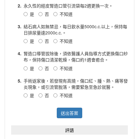
2.
永久性的經皮腎造口管引流袋每2週更換一次。
是
否
不知道
3.
結石病人如無禁忌，每日飲水量5000c.c.以上，保持每
日排尿量達2000c.c.。
是
否
不知道
4.
腎造口導管拔除後，須依醫護人員指導方式更換傷口紗
布，保持傷口清潔乾燥，傷口約1週會癒合。
是
否
不知道
5.
手術返家後，若發現有高燒，傷口紅、腫、熱、痛等發
炎現象，或引流管脫落，需要緊急至急診就醫。
是
否
不知道
送出答案
評語