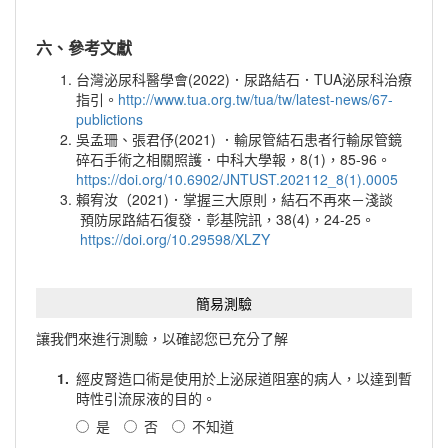
六、參考文獻
台灣泌尿科醫學會(2022)．尿路結石．TUA泌尿科治療
指引。
http://www.tua.org.tw/tua/tw/latest-news/67-
publictions
吳孟珊、張君伃(2021) ．輸尿管結石患者行輸尿管鏡
碎石手術之相關照護．中科大學報，8(1)，85-96。
https://doi.org/10.6902/JNTUST.202112_8(1).0005
賴宥汝（2021)．掌握三大原則，結石不再來－淺談
預防尿路結石復發．彰基院訊，38(4)，24-25。
https://doi.org/10.29598/XLZY
簡易測驗
讓我們來進行測驗，以確認您已充分了解
1.
經皮腎造口術是使用於上泌尿道阻塞的病人，以達到暫
時性引流尿液的目的。
是
否
不知道