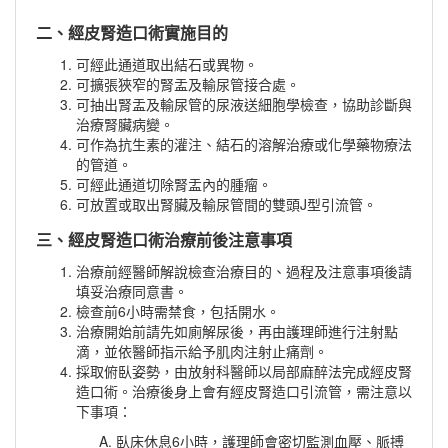
二、經皮腎造口術實施目的
可經此通道取出結石或異物。
可擴張狹窄的腎盂及輸尿管接合處。
可抽出腎盂及輸尿管的尿液送細胞學檢查，協助診斷與
治療腎臟病變。
可作為抗生素的灌注、結石的溶解治療或化學藥物療法
的管道。
可經此通道切除腎盂內的腫瘤。
可放置或取出腎臟及輸尿管間的雙頭J型引流管。
三、
經皮腎造口術治療前後注意事項
治療前經醫師解說檢查治療目的、過程及注意事項後請
填妥治療同意書。
檢查前6小時需禁食，包括開水。
治療開始前請先如廁解尿後，再由護理師進行注射點
滴，並依醫師指示給予肌肉注射止痛劑。
採取俯臥姿勢，由放射科醫師以局部麻醉法完成經皮腎
造口術。治療後身上會有經皮腎造口引流管，需注意以
下事項：
臥床休息6小時，護理師會密切監測血壓、脈搏