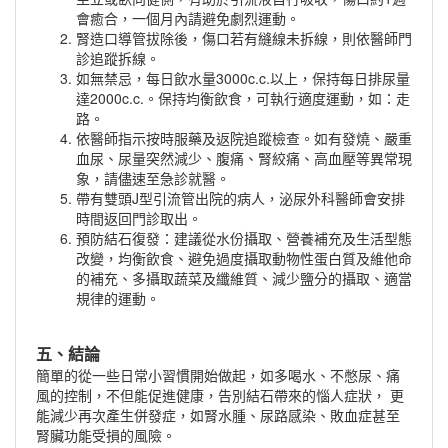
會癒合，一個月內請避免劇烈運動。
腎造口導管拔除後，傷口若有縫線未拆線，則依醫師門
診追蹤拆線。
如無禁忌，每日飲水量3000c.c.以上，保持每日排尿量
達2000c.c.。保持均衡飲食，可執行適度運動，如：走
路。
依醫師指示按時服藥及返院追蹤檢查。如有發燒、嚴重
血尿、尿量突然減少、腹痛、腎絞痛、高血壓等異常現
象，請儘速至急診就醫。
帶有雙頭J型引流管出院的病人，泌尿外科醫師會安排
時間返回門診取出。
預防結石復發：建議從水份攝取、營養補充及生活型態
改變，均衡飲食、避免過度攝取動物性蛋白質及維他命
的補充、多攝取蔬菜及纖維質、減少鹽分的攝取、適當
規律的運動。
五、結論
簡單的從一些日常小習慣開始做起，如多喝水、不憋尿、痛
風的控制，不但能促進健康，告別結石帶來的惱人症狀， 更
能減少再次產生併發症，如腎水腫、尿路感染、敗血症甚至
腎臟功能受損的風險。