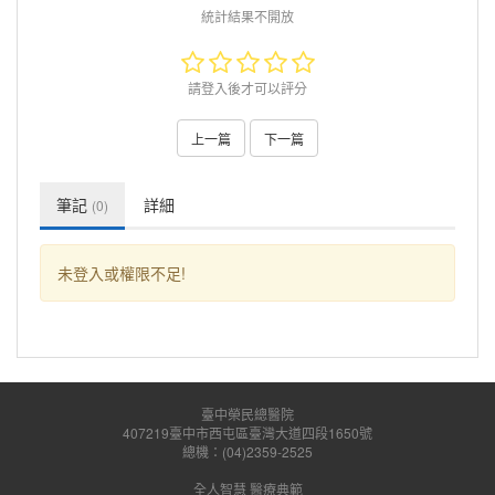
統計結果不開放
請登入後才可以評分
上一篇
下一篇
筆記
詳細
(0)
未登入或權限不足!
臺中榮民總醫院
407219臺中市西屯區臺灣大道四段1650號
總機：(04)2359-2525
全人智慧 醫療典範