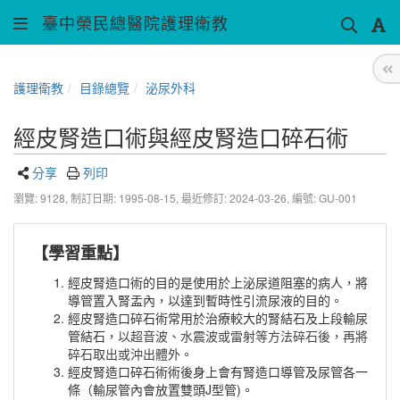
臺中榮民總醫院護理衛教
護理衛教
目錄總覽
泌尿外科
經皮腎造口術與經皮腎造口碎石術
分享
列印
瀏覽: 9128,
制訂日期: 1995-08-15,
最近修訂: 2024-03-26
,
編號: GU-001
【學習重點】
經皮腎造口術的目的是使用於上泌尿道阻塞的病人，將
導管置入腎盂內，以達到暫時性引流尿液的目的。
經皮腎造口碎石術常用於治療較大的腎結石及上段輸尿
管結石，
以超音波、水震波或雷射等方法碎石後，再將
碎石取出或沖出體外
。
經皮腎造口碎石術術後身上會有腎造口導管及尿管各一
條（輸尿管內會放置雙頭J型管)。