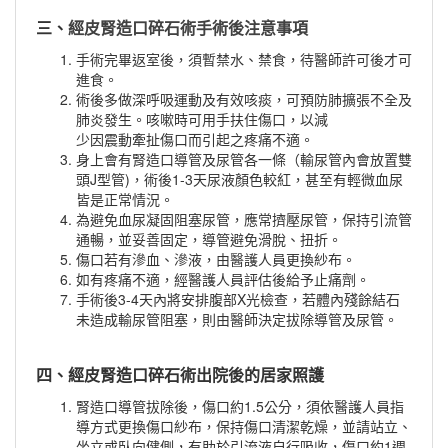
三、
經皮腎造口碎石術手術後注意事項
手術完畢返室後，須暫禁水、禁食，待醫師許可後才可
進食。
術後多做深呼吸運動及有效咳痰，可預防肺擴張不全及
肺炎發生。咳嗽時可用手扶住傷口，以減
少因震動牽扯傷口而引起之疼痛不適。
身上會有腎造口導管及尿管各一條（輸尿管內會放置雙
頭J型管)，術後1-3天尿液顏色較紅，甚至有輕微血尿
皆是正常情況。
為避免血尿凝固阻塞尿管，應常擠壓尿管，保持引流管
通暢，並妥善固定，導管避免滑脫、扭折。
傷口若有滲血、滲液，由醫護人員更換紗布。
如有疼痛不適，經醫護人員評估後給予止痛劑。
手術後3-4天內將安排腹部X光檢查，若體內殘餘結石
未造成輸尿管阻塞，則由醫師決定拔除導管及尿管。
四、經皮腎造口碎石術出院後的居家照護
腎造口導管拔除後，傷口約1.5公分，須依醫護人員指
導方式更換傷口紗布，保持傷口清潔乾燥，並請站立、
坐立或臥向健側，有助於引流液自行吸收，傷口約1週