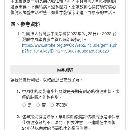
中風復健是一項長期抗戰任務，病人本身意志力和心情的調
適很重要。不要給病人過多壓力，應該放鬆心情持續有信心
復健及調整生活型態，如此才能循序漸進回到原來的生活。
四、參考資料
社團法人台灣腦中風學會(2022年2月25日)．2022 台
灣腦中風學會腦血管疾病治療指引。
https://www.stroke.org.tw/GoWeb2/include/getfile.ph
p?file=f01&KeyID=1241936674638da89e66c29
簡易測驗
讓我們進行測驗，以確認您已充分了解。
1.
中風後的功能進步的關鍵是長期有耐心的復健訓練，癱
瘓的肢體才能夠進步。
是
否
不知道
2.
儘早接受復健治療，早期開始復健評估和治療是確保最
佳復健療效的不二法門。但要注意，不建議在中風後
24小時以內就給予高強度的復健治療。