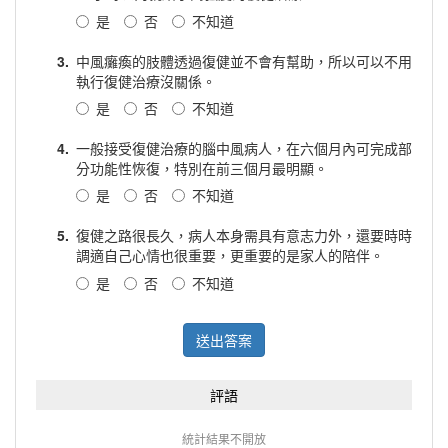
是
否
不知道
3.
中風癱瘓的肢體透過復健並不會有幫助，所以可以不用
執行復健治療沒關係。
是
否
不知道
4.
一般接受復健治療的腦中風病人，在六個月內可完成部
分功能性恢復，特別在前三個月最明顯。
是
否
不知道
5.
復健之路很長久，病人本身需具有意志力外，還要時時
調適自己心情也很重要，更重要的是家人的陪伴。
是
否
不知道
送出答案
評語
統計結果不開放