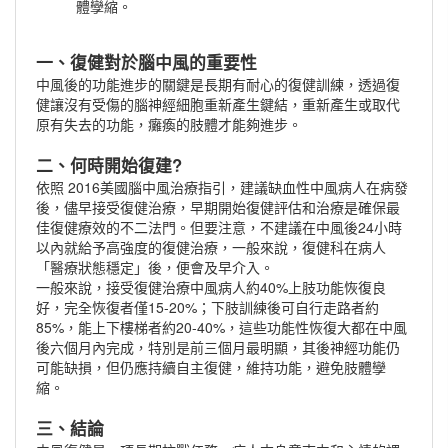
體孿縮。
一、復健對於腦中風的重要性
中風後的功能進步的關鍵是長期有耐心的復健訓練，透過復
健讓沒有受傷的腦神經細胞重新產生鍵結，重新產生或取代
原有失去的功能，癱瘓的肢體才能夠進步。
二、何時開始復建?
依照 2016美國腦中風治療指引，建議缺血性中風病人在病發
後，儘早接受復健治療，早期開始復健評估和治療是確保最
佳復健療效的不二法門。但要注意，不建議在中風後24小時
以內就給予高強度的復健治療，一般來說，復健科在病人
「醫療狀態穩定」後，便會及早介入。
一般來說，接受復健治療中風病人約40%上肢功能恢復良
好，完全恢復者僅15-20%；下肢訓練後可自行走路者約
85%，能上下樓梯者約20-40%，這些功能性恢復大都在中風
後六個月內完成，特別是前三個月最明顯，其後神經功能仍
可能缺損，但仍應持續自主復健，維持功能，避免肢體孿
縮。
三、結論