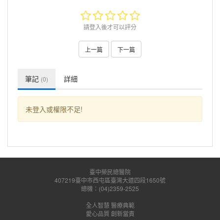
請登入後才可以評分
上一篇
下一篇
筆記
詳細
(0)
未登入或權限不足!
臺中榮民總醫院
407219臺中市西屯區臺灣大道四段1650號
總機：(04)2359-2525
全人智慧 醫療典範
愛心品質 創新當責