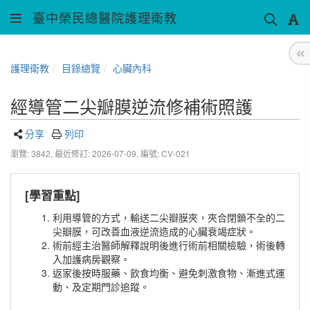
臺中榮民總醫院護理衛教
護理衛教
目錄總覽
心臟內科
經導管二尖瓣膜逆流修補術照護
分享
列印
瀏覽: 3842,
最近修訂: 2026-07-09
,
編號: CV-021
[學習重點]
利用導管的方式，輸送二尖瓣膜夾，夾合閉鎖不全的二
尖瓣膜，可改善血液逆流造成的心臟衰竭症狀。
術前經主治醫師解釋說明後進行術前相關檢驗，術後轉
入加護病房觀察。
返家後按時服藥、飲食均衡、避免刺激食物、漸進式運
動、及定期門診追蹤。