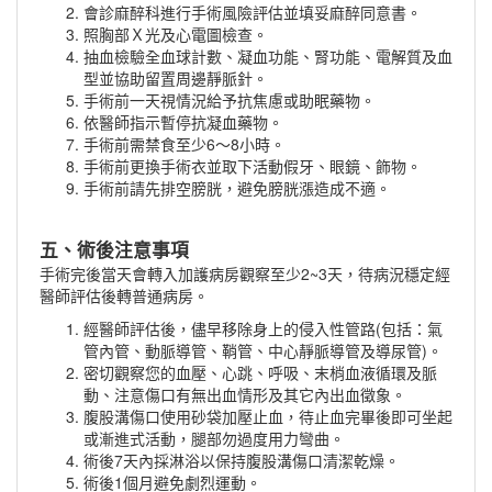
會診麻醉科進行手術風險評估並填妥麻醉同意書。
照胸部Ｘ光及心電圖檢查。
抽血檢驗全血球計數、凝血功能、腎功能、電解質及血
型並協助留置周邊靜脈針。
手術前一天視情況給予抗焦慮或助眠藥物。
依醫師指示暫停抗凝血藥物。
手術前需禁食至少6～8小時。
手術前更換手術衣並取下活動假牙、眼鏡、飾物。
手術前請先排空膀胱，避免膀胱漲造成不適。
五、術後注意事項
手術完後當天會轉入加護病房觀察至少2~3天，待病況穩定經
醫師評估後轉普通病房。
經醫師評估後，儘早移除身上的侵入性管路(包括：氣
管內管、動脈導管、鞘管、中心靜脈導管及導尿管)。
密切觀察您的血壓、心跳、呼吸、末梢血液循環及脈
動、注意傷口有無出血情形及其它內出血徵象。
腹股溝傷口使用砂袋加壓止血，待止血完畢後即可坐起
或漸進式活動，腿部勿過度用力彎曲。
術後7天內採淋浴以保持腹股溝傷口清潔乾燥。
術後1個月避免劇烈運動。