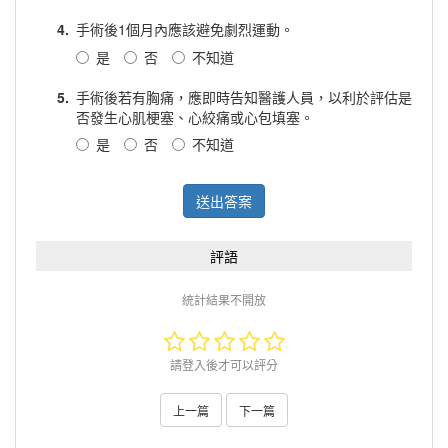
4.
手術後1個月內應該避免劇烈運動。
是
否
不知道
5.
手術後若有胸痛，應即時告知醫護人員，以利於評估是
否發生心肌梗塞、心絞痛或心包填塞。
是
否
不知道
送出答案
評語
統計結果不開放
請登入後才可以評分
上一篇
下一篇