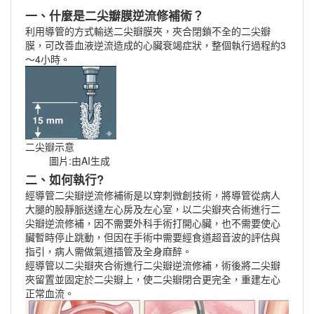
一、什麼是二尖瓣膜逆流修補術？
利用導管的方式輸送二尖瓣膜夾，夾合閉鎖不全的二尖瓣
膜，可改善血液逆流造成的心臟衰竭症狀，整個執行過程約3
～4小時。
二尖瓣示意
圖片:由AI生成
二、如何執行?
經導管二尖瓣逆流修補術是以穿刺微創技術，將導管從病人
大腿的股靜脈送達左心房及左心室，以二尖瓣夾合術進行二
尖瓣逆流修補，因不需要外科手術打開心臟，也不需要使心
臟暫時停止跳動，但因在手術中需要經食道超音波的評估與
指引，病人需做氣道插管及全身麻醉。
經導管以二尖瓣夾合術進行二尖瓣逆流修補，術後將二尖瓣
夾留置並固定於二尖瓣上，使二尖瓣閉合更完全，重建左心
正常血流。