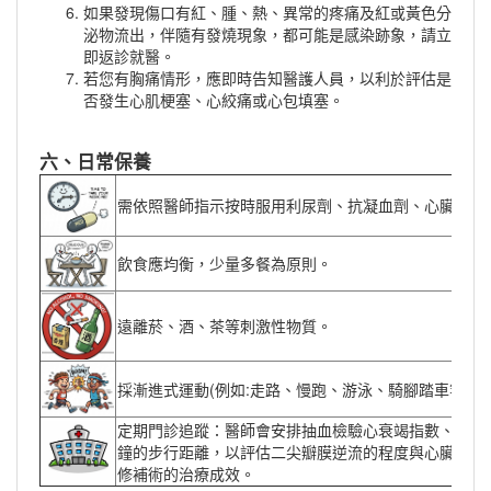
如果發現傷口有紅、腫、熱、異常的疼痛及紅或黃色分
泌物流出，伴隨有發燒現象，都可能是感染跡象，請立
即返診就醫。
若您有胸痛情形，應即時告知醫護人員，以利於評估是
否發生心肌梗塞、心絞痛或心包填塞。
六、日常保養
需依照醫師指示按時服用利尿劑、抗凝血劑、心臟衰竭
飲食應均衡，少量多餐為原則。
遠離菸、酒、茶等刺激性物質。
採漸進式運動(例如:走路、慢跑、游泳、騎腳踏車等)
定期門診追蹤：醫師會安排抽血檢驗心衰竭指數、進行
鐘的步行距離，以評估二尖瓣膜逆流的程度與心臟功能
修補術的治療成效。