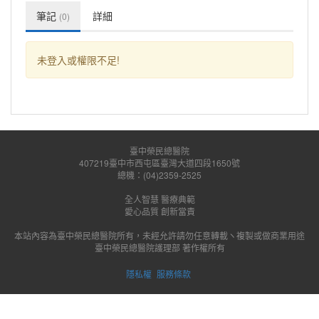
筆記
詳細
(0)
未登入或權限不足!
臺中榮民總醫院
407219臺中市西屯區臺灣大道四段1650號
總機：(04)2359-2525
全人智慧 醫療典範
愛心品質 創新當責
本站內容為臺中榮民總醫院所有，未經允許請勿任意轉載ヽ複製或做商業用途
臺中榮民總醫院護理部 著作權所有
隱私權
服務條款