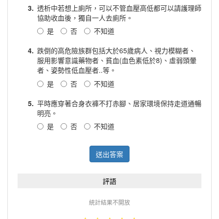
3.
透析中若想上廁所，可以不管血壓高低都可以請護理師
協助收血後，獨自一人去廁所。
是
否
不知道
4.
跌倒的高危險族群包括大於65歲病人、視力模糊者、
服用影響意識藥物者、貧血(血色素低於8)、虛弱頭暈
者、姿勢性低血壓者..等。
是
否
不知道
5.
平時應穿著合身衣褲不打赤腳、居家環境保持走道通暢
明亮。
是
否
不知道
送出答案
評語
統計結果不開放